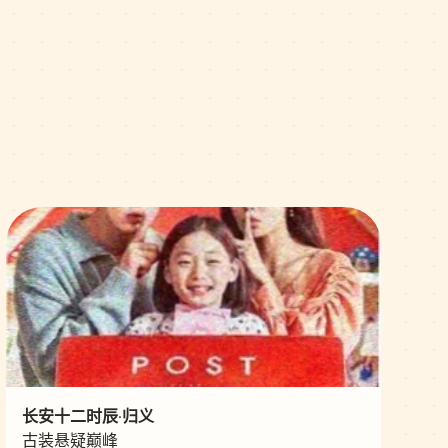
长安十二时辰·归义
古装悬疑巅峰