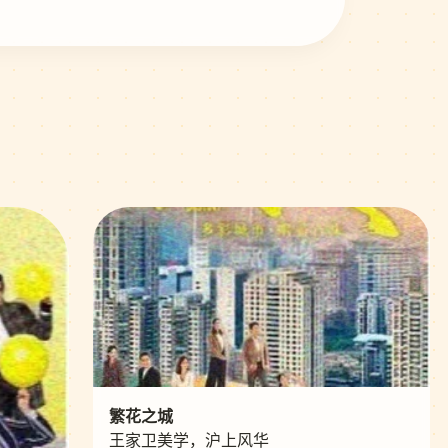
繁花之城
王家卫美学，沪上风华