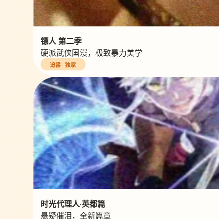
镖人 第二季
硬派武侠国漫，极致暴力美学
追番 · 独家
时光代理人·英都篇
悬疑催泪，全新篇章