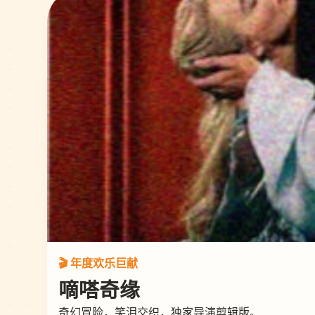
🎬 年度欢乐巨献
嘀嗒奇缘
奇幻冒险，笑泪交织，独家导演剪辑版。