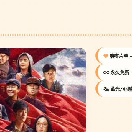
嘀嗒片单
永久免费 
蓝光/4K