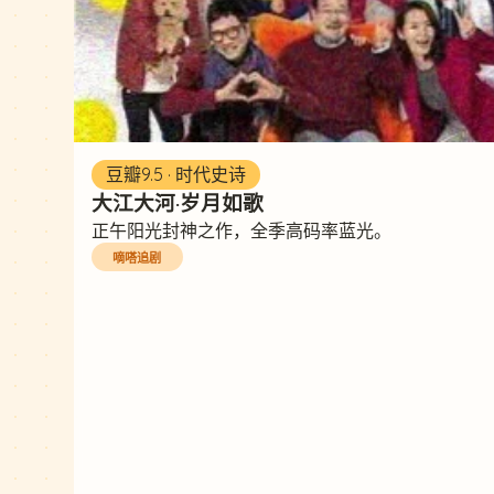
豆瓣9.5 · 时代史诗
大江大河·岁月如歌
正午阳光封神之作，全季高码率蓝光。
嘀嗒追剧