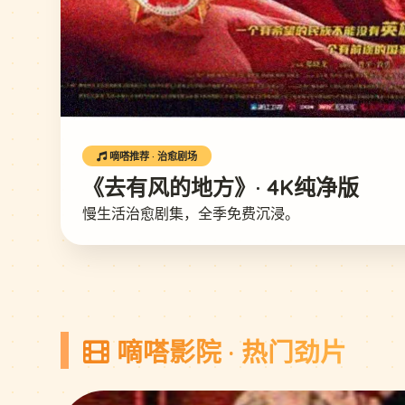
嘀嗒推荐 · 治愈剧场
《去有风的地方》· 4K纯净版
慢生活治愈剧集，全季免费沉浸。
嘀嗒影院 · 热门劲片