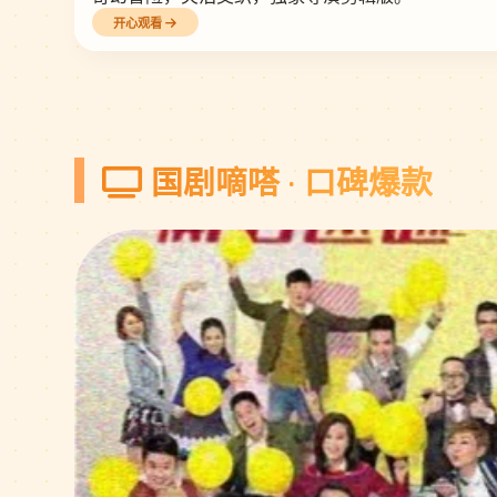
开心观看
国剧嘀嗒 · 口碑爆款