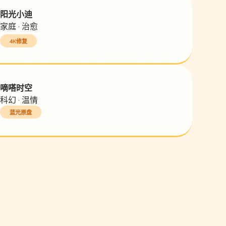
阳光小迪
家庭 · 治愈
4K修复
嘀嗒时空
科幻 · 温情
蓝光原盘