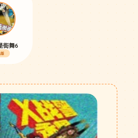
是街舞6
先版