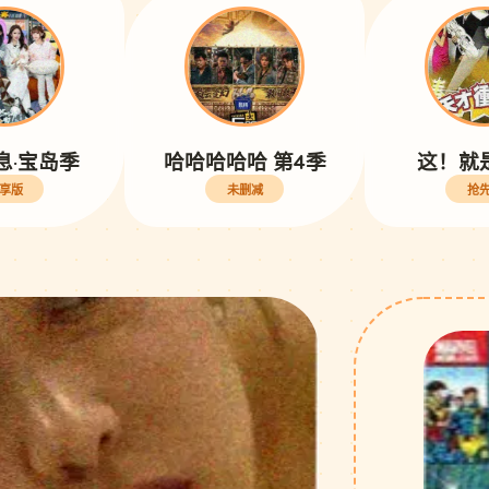
息·宝岛季
哈哈哈哈哈 第4季
这！就
享版
未删减
抢