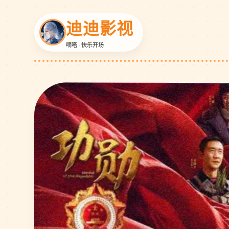
迪迪影视
嘀嗒 · 快乐开场