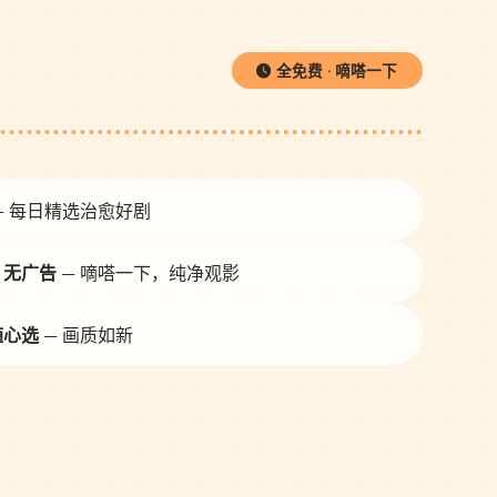
全免费 · 嘀嗒一下
— 每日精选治愈好剧
· 无广告
— 嘀嗒一下，纯净观影
随心选
— 画质如新